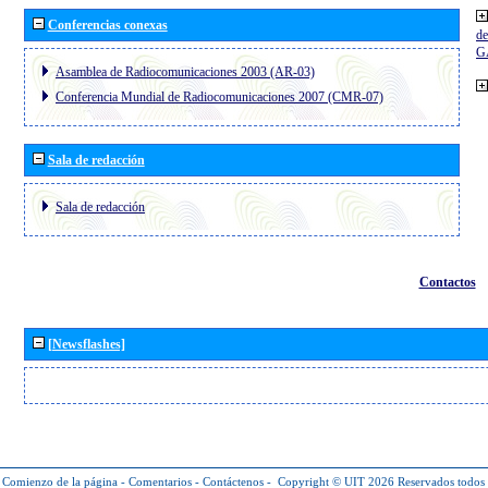
Conferencias conexas
de
G
Asamblea de Radiocomunicaciones 2003 (AR-03)
Conferencia Mundial de Radiocomunicaciones 2007 (CMR-07)
Sala de redacción
Sala de redacción
Contactos
[Newsflashes]
Comienzo de la página
-
Comentarios
-
Contáctenos
-
Copyright © UIT 2026
Reservados todos