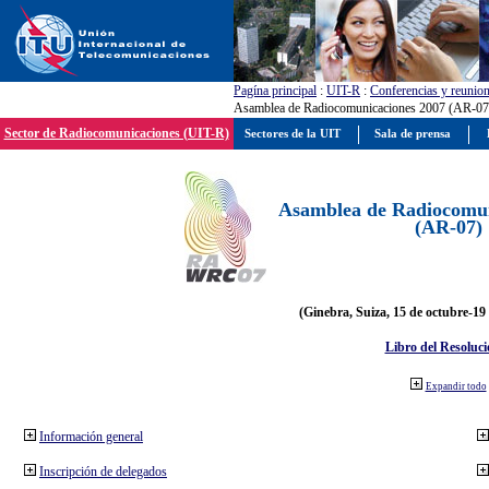
Pagína principal
:
UIT-R
:
Conferencias y reunio
Asamblea de Radiocomunicaciones 2007 (AR-07
Sector de Radiocomunicaciones (UIT-R)
Sectores de la UIT
Sala de prensa
Asamblea de Radiocomun
(AR-07)
(Ginebra, Suiza, 15 de octubre-19
Libro del Resoluci
Expandir todo
Información general
Inscripción de delegados