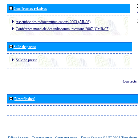
Conférences relatives
Assembée des radiocommunications 2003 (AR-03)
Conférence mondiale des radiocommunications 2007 (CMR-07)
Salle de presse
Salle de presse
Contacts
[Newsflashes]
Début de page
-
Commentaires
-
Contactez-nous
-
Droits d'auteur © UIT 2026
Tous droits