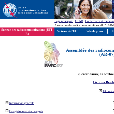
Page principale
:
UIT-R
:
Conférences et réunion
Assemblée des radiocommunications 2007 (AR-
Secteur des radiocommunications (UIT-
Secteurs de l'UIT
Salle de presse
E
R)
Assemblée des radiocom
(AR-07
(Genève, Suisse, 15 octobre
Livre des Résol
Afficher to
Information générale
Enregistrement des délégués