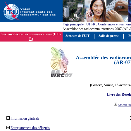
Page principale
:
UIT-R
:
Conférences et réunion
Assemblée des radiocommunications 2007 (AR-
Secteur des radiocommunications (UIT-
Secteurs de l'UIT
Salle de presse
E
R)
Assemblée des radiocom
(AR-07
(Genève, Suisse, 15 octobre
Livre des Résol
Afficher to
Information générale
Enregistrement des délégués