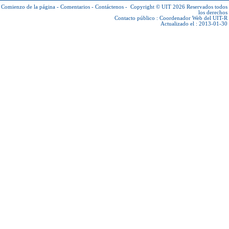
Comienzo de la página
-
Comentarios
-
Contáctenos
-
Copyright © UIT 2026
Reservados todos
los derechos
Contacto público :
Coordenador Web del UIT-R
Actualizado el : 2013-01-30