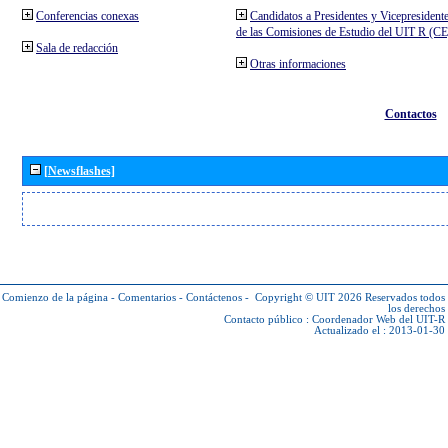
Conferencias conexas
Candidatos a Presidentes y Vicepresident
de las Comisiones de Estudio del UIT R (C
Sala de redacción
Otras informaciones
Contactos
[Newsflashes]
Comienzo de la página
-
Comentarios
-
Contáctenos
-
Copyright © UIT 2026
Reservados todos
los derechos
Contacto público :
Coordenador Web del UIT-R
Actualizado el : 2013-01-30