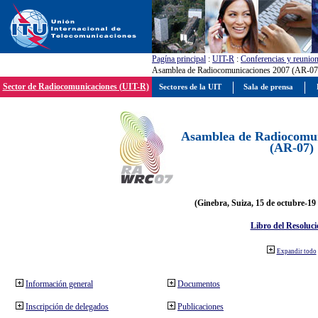
Pagína principal
:
UIT-R
:
Conferencias y reunio
Asamblea de Radiocomunicaciones 2007 (AR-07
Sector de Radiocomunicaciones (UIT-R)
Sectores de la UIT
Sala de prensa
Asamblea de Radiocomun
(AR-07)
(Ginebra, Suiza, 15 de octubre-19
Libro del Resoluci
Expandir todo
Información general
Documentos
Inscripción de delegados
Publicaciones