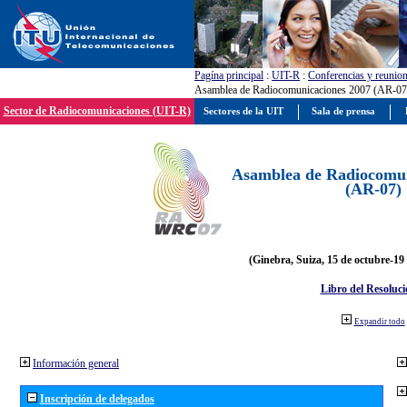
Pagína principal
:
UIT-R
:
Conferencias y reunio
Asamblea de Radiocomunicaciones 2007 (AR-07
Sector de Radiocomunicaciones (UIT-R)
Sectores de la UIT
Sala de prensa
Asamblea de Radiocomun
(AR-07)
(Ginebra, Suiza, 15 de octubre-19
Libro del Resoluci
Expandir todo
Información general
Inscripción de delegados