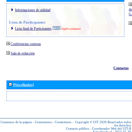
de
Informaciones de utilidad
G
Lista de Participantes
Lista final de Participantes
Inglés solamente
Conferencias conexas
Sala de redacción
Contactos
[Newsflashes]
Comienzo de la página
-
Comentarios
-
Contáctenos
-
Copyright © UIT 2026
Reservados todos
los derechos
Contacto público :
Coordenador Web del UIT-R
Actualizado el : 2013-01-30