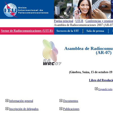
Pagína principal
:
UIT-R
:
Conferencias y reunio
Asamblea de Radiocomunicaciones 2007 (AR-07
Sector de Radiocomunicaciones (UIT-R)
Sectores de la UIT
Sala de prensa
Asamblea de Radiocomun
(AR-07)
(Ginebra, Suiza, 15 de octubre-19
Libro del Resoluci
Expandir todo
Información general
Documentos
Inscripción de delegados
Publicaciones