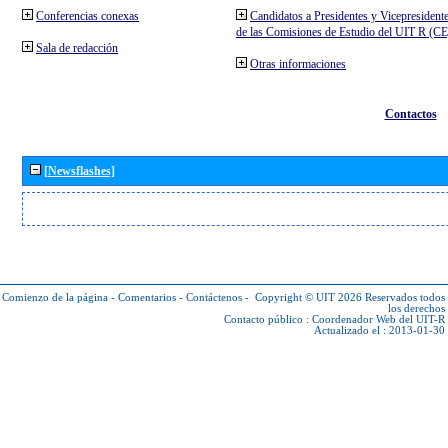
Conferencias conexas
Candidatos a Presidentes y Vicepresident
de las Comisiones de Estudio del UIT R (C
Sala de redacción
Otras informaciones
Contactos
[Newsflashes]
Comienzo de la página
-
Comentarios
-
Contáctenos
-
Copyright © UIT 2026
Reservados todos
los derechos
Contacto público :
Coordenador Web del UIT-R
Actualizado el : 2013-01-30