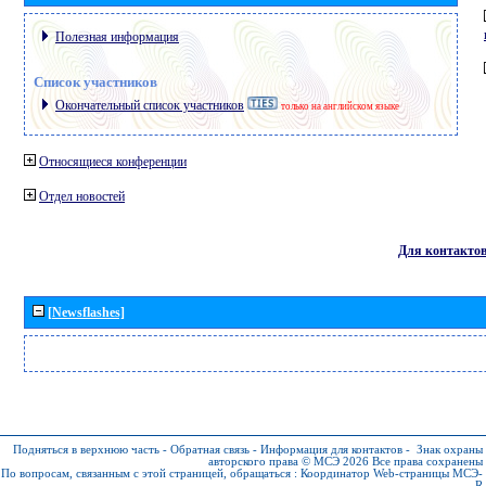
Полезная информация
Список участников
Окончательный список участников
только на английском языке
Относящиеся конференции
Отдел новостей
Для контакто
[Newsflashes]
Подняться в верхнюю часть
-
Обратная связь
-
Информация для контактов
-
Знак охраны
авторского права © МСЭ 2026
Все права сохранены
По вопросам, связанным с этой страницей, обращаться :
Координатор Web-страницы МСЭ-
R