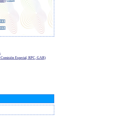
dio)
s
E, Comisión Especial, RPC, GAR)