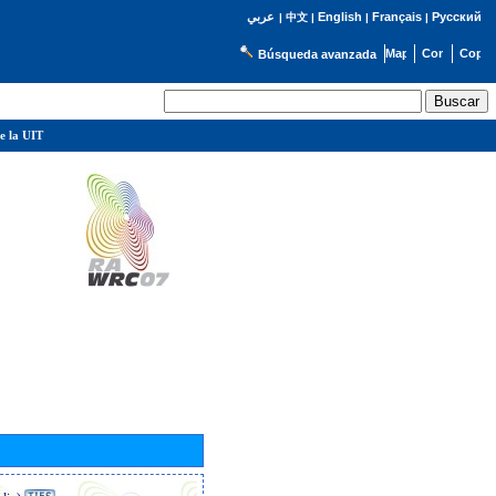
English
Français
Русский
عربي
|
中文
|
|
|
Búsqueda avanzada
e la UIT