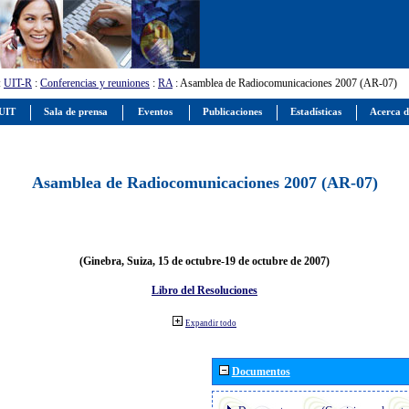
:
UIT-R
:
Conferencias y reuniones
:
RA
: Asamblea de Radiocomunicaciones 2007 (AR-07)
 UIT
Sala de prensa
Eventos
Publicaciones
Estadísticas
Acerca d
Asamblea de Radiocomunicaciones 2007 (AR-07)
(Ginebra, Suiza, 15 de octubre-19 de octubre de 2007)
Libro del Resoluciones
Expandir todo
Documentos