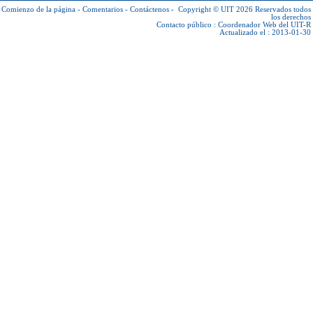
Comienzo de la página
-
Comentarios
-
Contáctenos
-
Copyright © UIT 2026
Reservados todos
los derechos
Contacto público :
Coordenador Web del UIT-R
Actualizado el : 2013-01-30