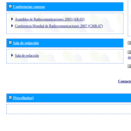
Conferencias conexas
Asamblea de Radiocomunicaciones 2003 (AR-03)
Conferencia Mundial de Radiocomunicaciones 2007 (CMR-07)
Sala de redacción
Sala de redacción
de
Contact
[Newsflashes]