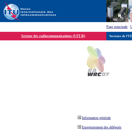
Page principale
:
Secteur des radiocommunications (UIT-R)
Secteurs de l'U
Information générale
Enregistrement des délégués