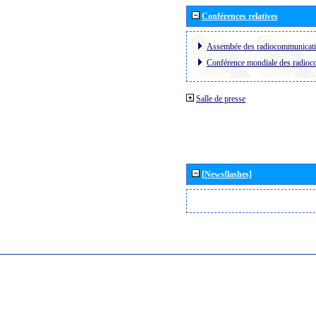
Conférences relatives
Assembée des radiocommunicat
Conférence mondiale des radio
Salle de presse
[Newsflashes]