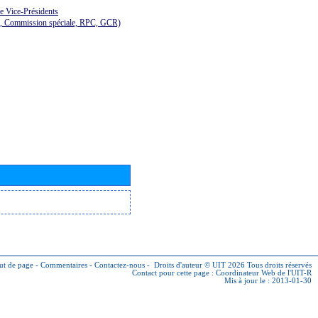
de Vice-Présidents
E, Commission spéciale, RPC, GCR)
ut de page
-
Commentaires
-
Contactez-nous
-
Droits d'auteur © UIT 2026
Tous droits réservés
Contact pour cette page :
Coordinateur Web de l'UIT-R
Mis à jour le : 2013-01-30