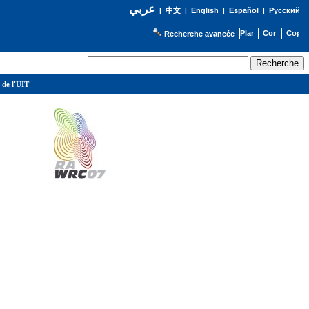
عربي
English
Español
Русский
|
中文
|
|
|
Recherche avancée
 de l'UIT