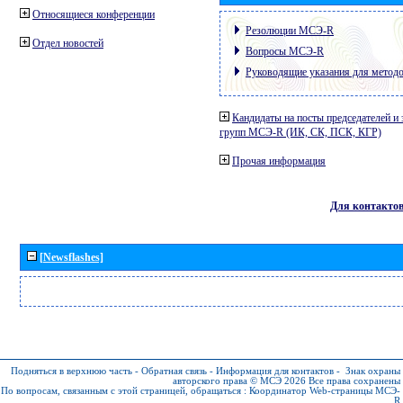
Относящиеся конференции
Резолюции МСЭ-R
Отдел новостей
Вопросы МСЭ-R
Руководящие указания для метод
Кандидаты на посты председателей и 
групп МСЭ-R (ИК, СК, ПСК, КГР)
Прочая информация
Для контакто
[Newsflashes]
Подняться в верхнюю часть
-
Обратная связь
-
Информация для контактов
-
Знак охраны
авторского права © МСЭ 2026
Все права сохранены
По вопросам, связанным с этой страницей, обращаться :
Координатор Web-страницы МСЭ-
R