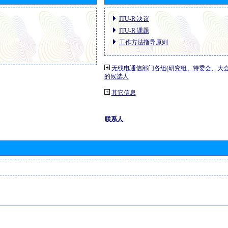
ITU-R 决议
ITU-R 课题
工作方法指导原则
无线电通信部门各组(研究组、特委会、大
的候选人
其它信息
联系人