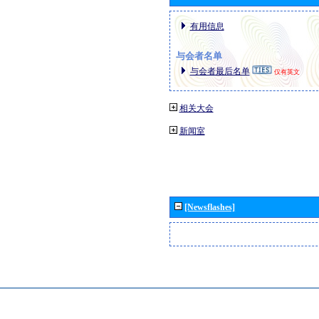
有用信息
与会者名单
与会者最后名单
仅有英文
相关大会
新闻室
[Newsflashes]