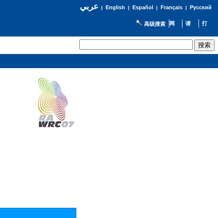
عربي
English
Español
Français
Русский
|
|
|
|
高级搜索