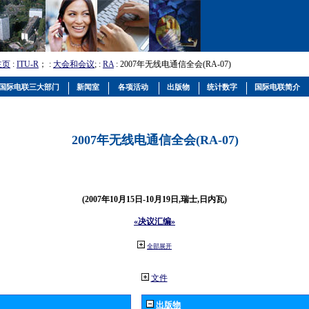
主页
:
ITU-R
； :
大会和会议
; :
RA
: 2007年无线电通信全会(RA-07)
国际电联三大部门
新闻室
各项活动
出版物
统计数字
国际电联简介
2007年无线电通信全会(RA-07)
(2007年10月15日-10月19日,瑞士,日内瓦)
«决议汇编»
全部展开
文件
出版物