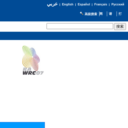
عربي
English
Español
Français
Русский
|
|
|
|
高级搜索