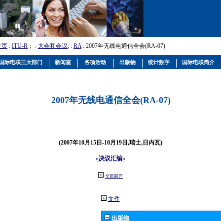
主页
:
ITU-R
； :
大会和会议
; :
RA
: 2007年无线电通信全会(RA-07)
国际电联三大部门
新闻室
各项活动
出版物
统计数字
国际电联简介
2007年无线电通信全会(RA-07)
(2007年10月15日-10月19日,瑞士,日内瓦)
«决议汇编»
全部展开
文件
出版物