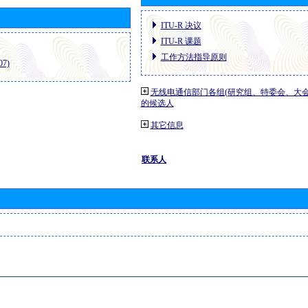
ITU-R 决议
ITU-R 课题
工作方法指导原则
7)
无线电通信部门各组(研究组、特委会、大
的候选人
其它信息
联系人