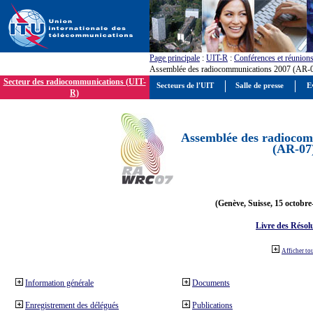
Page principale
:
UIT-R
:
Conférences et réunion
Assemblée des radiocommunications 2007 (AR-
Secteur des radiocommunications (UIT-
Secteurs de l'UIT
Salle de presse
E
R)
Assemblée des radiocom
(AR-07
(Genève, Suisse, 15 octobre
Livre des Résol
Afficher to
Information générale
Documents
Enregistrement des délégués
Publications