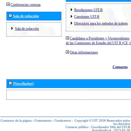
Conferencias conexas
Resoluciones UIT-R
Sala de redacción
Cuestiones UIT-R
Directrices para los métodos de trabajo
Sala de redacción
Candidatos a Presidentes y Vicepresidentes
de las Comisiones de Estudio del UIT R (CE,
Otras informaciones
Contactos
[Newsflashes]
Comienzo de la página
-
Comentarios
-
Contáctenos
-
Copyright © UIT 2026
Reservados todos
los derechos
Contacto público :
Coordenador Web del UIT-R
Actualizado el : 2013-01-30