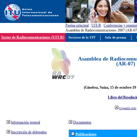
Pagína principal
:
UIT-R
:
Conferencias y reunio
Asamblea de Radiocomunicaciones 2007 (AR-07
Sector de Radiocomunicaciones (UIT-R)
Sectores de la UIT
Sala de prensa
Asamblea de Radiocomun
(AR-07)
(Ginebra, Suiza, 15 de octubre-19
Libro del Resoluci
Expandir todo
Información general
Documentos
Inscripción de delegados
Publicaciones