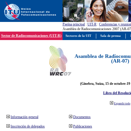
Pagína principal
:
UIT-R
:
Conferencias y reunio
Asamblea de Radiocomunicaciones 2007 (AR-07
Sector de Radiocomunicaciones (UIT-R)
Sectores de la UIT
Sala de prensa
Asamblea de Radiocomun
(AR-07)
(Ginebra, Suiza, 15 de octubre-19
Libro del Resoluci
Expandir todo
Información general
Documentos
Inscripción de delegados
Publicaciones