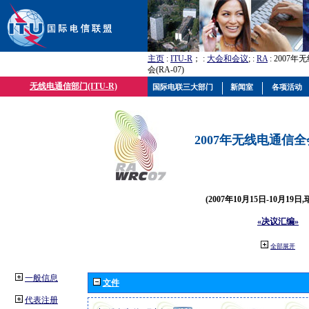
主页
:
ITU-R
； :
大会和会议
; :
RA
: 2007
会(RA-07)
无线电通信部门(ITU-R)
国际电联三大部门
新闻室
各项活动
2007年无线电通信全会(
(2007年10月15日-10月19日
«决议汇编»
全部展开
一般信息
文件
代表注册