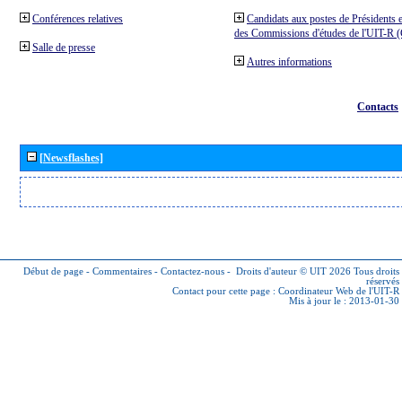
Conférences relatives
Candidats aux postes de Présidents e
des Commissions d'études de l'UIT-R
Salle de presse
Autres informations
Contacts
[Newsflashes]
Début de page
-
Commentaires
-
Contactez-nous
-
Droits d'auteur © UIT 2026
Tous droits
réservés
Contact pour cette page :
Coordinateur Web de l'UIT-R
Mis à jour le : 2013-01-30