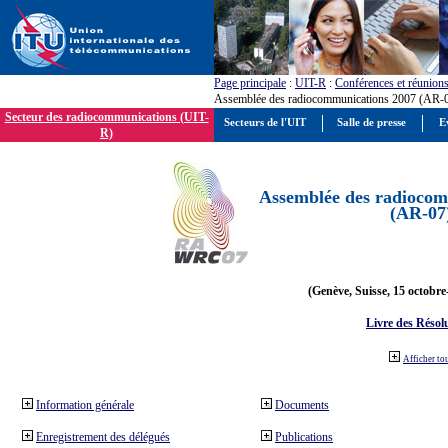
Page principale
:
UIT-R
:
Conférences et réunion
Assemblée des radiocommunications 2007 (AR-
Secteur des radiocommunications (UIT-
Secteurs de l'UIT
Salle de presse
E
R)
Assemblée des radiocom
(AR-07
(Genève, Suisse, 15 octobre
Livre des Résol
Afficher to
Information générale
Documents
Enregistrement des délégués
Publications