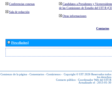
Conferencias conexas
Candidatos a Presidentes y Vicepresident
de las Comisiones de Estudio del UIT R (C
Sala de redacción
Otras informaciones
Contactos
[Newsflashes]
Comienzo de la página
-
Comentarios
-
Contáctenos
-
Copyright © UIT 2026
Reservados todos
los derechos
Contacto público :
Coordenador Web del UIT-R
Actualizado el : 2013-01-30