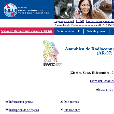
Pagína principal
:
UIT-R
:
Conferencias y reunio
Asamblea de Radiocomunicaciones 2007 (AR-07
Sector de Radiocomunicaciones (UIT-R)
Sectores de la UIT
Sala de prensa
Asamblea de Radiocomun
(AR-07)
(Ginebra, Suiza, 15 de octubre-19
Libro del Resoluci
Expandir todo
Información general
Documentos
Inscripción de delegados
Publicaciones