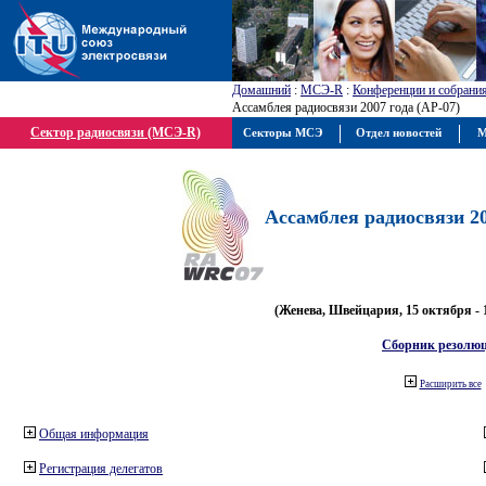
Домашний
:
МСЭ-R
:
Конференции и собрани
Ассамблея радиосвязи 2007 года (АР-07)
Сектор радиосвязи (МСЭ-R)
Секторы МСЭ
Отдел новостей
М
Ассамблея радиосвязи 20
(Женева, Швейцария, 15 октября - 
Сборник резолю
Расширить все
Общая информация
Регистрация делегатов