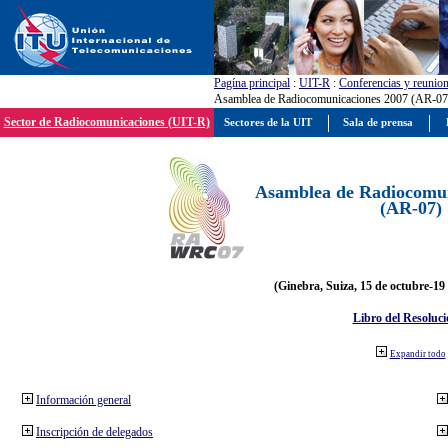
Pagína principal
:
UIT-R
:
Conferencias y reunio
Asamblea de Radiocomunicaciones 2007 (AR-07
Sector de Radiocomunicaciones (UIT-R)
Sectores de la UIT
Sala de prensa
Asamblea de Radiocomun
(AR-07)
(Ginebra, Suiza, 15 de octubre-19
Libro del Resoluci
Expandir todo
Información general
Inscripción de delegados