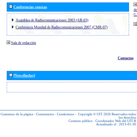
Conferencias conexas
de
G
Asamblea de Radiocomunicaciones 2003 (AR-03)
Conferencia Mundial de Radiocomunicaciones 2007 (CMR-07)
Sala de redacción
Contactos
[Newsflashes]
Comienzo de la página
-
Comentarios
-
Contáctenos
-
Copyright © UIT 2026
Reservados todos
los derechos
Contacto público :
Coordenador Web del UIT-R
Actualizado el : 2013-01-30