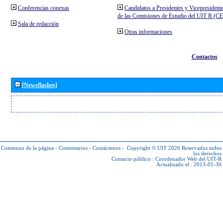
Conferencias conexas
Candidatos a Presidentes y Vicepresident
de las Comisiones de Estudio del UIT R (C
Sala de redacción
Otras informaciones
Contactos
[Newsflashes]
Comienzo de la página
-
Comentarios
-
Contáctenos
-
Copyright © UIT 2026
Reservados todos
los derechos
Contacto público :
Coordenador Web del UIT-R
Actualizado el : 2013-01-30