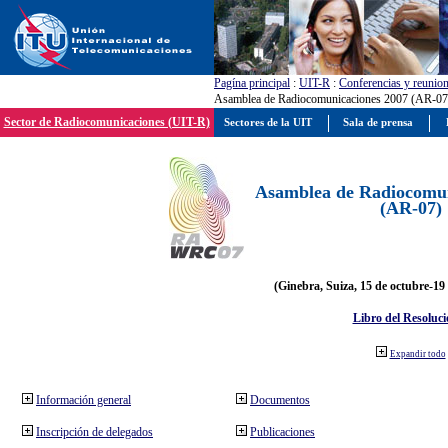
Pagína principal
:
UIT-R
:
Conferencias y reunio
Asamblea de Radiocomunicaciones 2007 (AR-07
Sector de Radiocomunicaciones (UIT-R)
Sectores de la UIT
Sala de prensa
Asamblea de Radiocomun
(AR-07)
(Ginebra, Suiza, 15 de octubre-19
Libro del Resoluci
Expandir todo
Información general
Documentos
Inscripción de delegados
Publicaciones