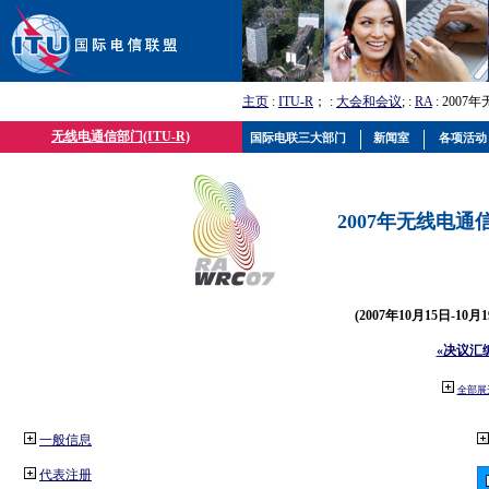
主页
:
ITU-R
； :
大会和会议
; :
RA
: 2007
无线电通信部门(ITU-R)
国际电联三大部门
新闻室
各项活动
2007年无线电通信
(2007年10月15日-10
«决议汇
全部展
一般信息
代表注册