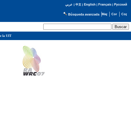
English
Français
Русский
عربي
|
中文
|
|
|
Búsqueda avanzada
e la UIT