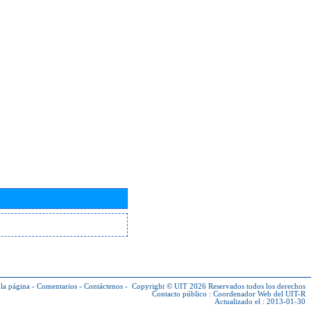
la página
-
Comentarios
-
Contáctenos
-
Copyright © UIT 2026
Reservados todos los derechos
Contacto público :
Coordenador Web del UIT-R
Actualizado el : 2013-01-30