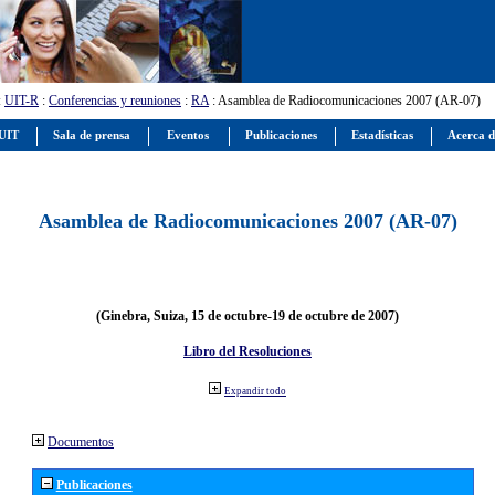
:
UIT-R
:
Conferencias y reuniones
:
RA
: Asamblea de Radiocomunicaciones 2007 (AR-07)
 UIT
Sala de prensa
Eventos
Publicaciones
Estadísticas
Acerca d
Asamblea de Radiocomunicaciones 2007 (AR-07)
(Ginebra, Suiza, 15 de octubre-19 de octubre de 2007)
Libro del Resoluciones
Expandir todo
Documentos
Publicaciones