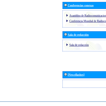
Conferencias conexas
Asamblea de Radiocomunicacio
Conferencia Mundial de Radio
Sala de redacción
Sala de redacción
[Newsflashes]