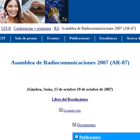
:
UIT-R
:
Conferencias y reuniones
:
RA
: Asamblea de Radiocomunicaciones 2007 (AR-07)
 UIT
Sala de prensa
Eventos
Publicaciones
Estadísticas
Acerca d
Asamblea de Radiocomunicaciones 2007 (AR-07)
(Ginebra, Suiza, 15 de octubre-19 de octubre de 2007)
Libro del Resoluciones
Expandir todo
Documentos
Publicaciones