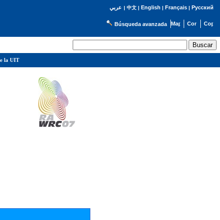
English
Français
Русский
عربي
|
中文
|
|
|
Búsqueda avanzada
e la UIT