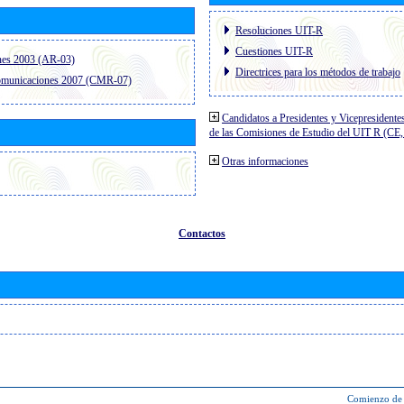
Resoluciones UIT-R
Cuestiones UIT-R
nes 2003 (AR-03)
Directrices para los métodos de trabajo
comunicaciones 2007 (CMR-07)
Candidatos a Presidentes y Vicepresidente
de las Comisiones de Estudio del UIT R (C
Otras informaciones
Contactos
Comienzo de 