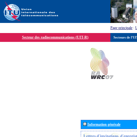
Page principale
:
Secteur des radiocommunications (UIT-R)
Secteurs de l'U
Information générale
Lettres d´invitations, d´enregi