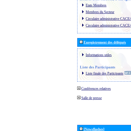
Etats Membres
Membres du Secteur
Circulaire administrative CACE
Circulaire administrative CACE
Enregistrement des délégués
Informations utiles
Liste des Participants
Liste finale des Participants
Conférences relatives
Salle de presse
[Newsflashes]