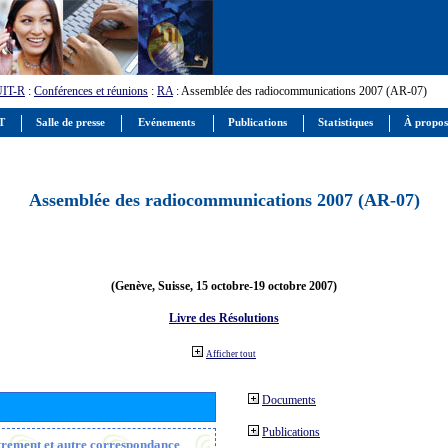
UIT-R
:
Conférences et réunions
:
RA
: Assemblée des radiocommunications 2007 (AR-07)
IT
Salle de presse
Evénements
Publications
Statistiques
À propos
Assemblée des radiocommunications 2007 (AR-07)
(Genève, Suisse, 15 octobre-19 octobre 2007)
Livre des Résolutions
Afficher tout
Documents
Publications
strement et autre correspondance