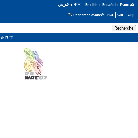
عربي
English
Español
Русский
|
中文
|
|
|
Recherche avancée
 de l'UIT