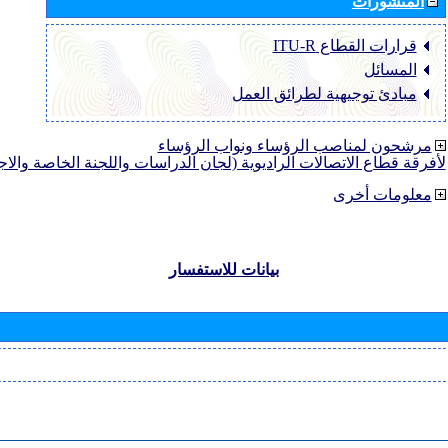
المنشورات
قرارات القطاع ‏ITU-R
المسائل
مبادئ توجيهية لطرائق العمل
مرشحون لمناصب الرؤساء ونواب الرؤساء
لأفرقة قطاع الاتصالات الراديوية (لجان الدراسات واللجنة الخاصة والا
معلومات أخرى
بيانات للاستفسار