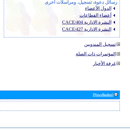
رسائل دعوة، تسجيل، ومراسلات أخرى
الدول الأعضاء
أعضاء القطاعات
النشرة الإدارية CACE/404
النشرة الإدارية CACE/427
تسجيل المندوبين
المؤتمرات ذات الصلة
غرفة الأخبار
[Newsflashes]