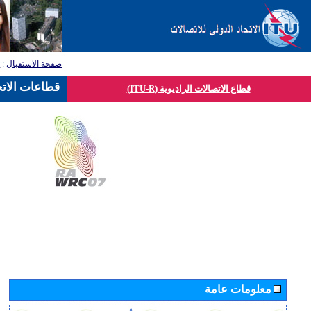
صفحة الاستقبال
:
ق
قطاعات الاتح
قطاع الاتصالات الراديوية (ITU-R)
معلومات عامة