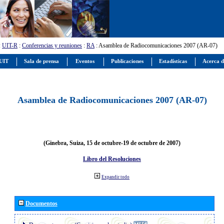
:
UIT-R
:
Conferencias y reuniones
:
RA
: Asamblea de Radiocomunicaciones 2007 (AR-07)
 UIT
Sala de prensa
Eventos
Publicaciones
Estadísticas
Acerca d
Asamblea de Radiocomunicaciones 2007 (AR-07)
(Ginebra, Suiza, 15 de octubre-19 de octubre de 2007)
Libro del Resoluciones
Expandir todo
Documentos