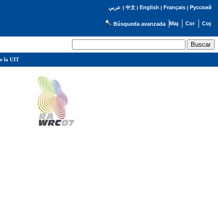
English
Français
Русский
عربي
|
中文
|
|
|
Búsqueda avanzada
e la UIT