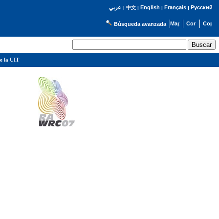
English
Français
Русский
عربي
|
中文
|
|
|
Búsqueda avanzada
e la UIT