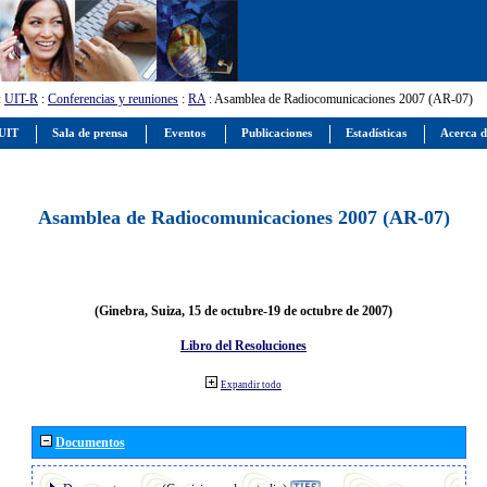
:
UIT-R
:
Conferencias y reuniones
:
RA
: Asamblea de Radiocomunicaciones 2007 (AR-07)
 UIT
Sala de prensa
Eventos
Publicaciones
Estadísticas
Acerca d
Asamblea de Radiocomunicaciones 2007 (AR-07)
(Ginebra, Suiza, 15 de octubre-19 de octubre de 2007)
Libro del Resoluciones
Expandir todo
Documentos