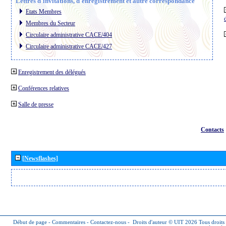
Lettres d´invitations, d´enregistrement et autre correspondance
Etats Membres
Membres du Secteur
Circulaire administrative CACE/404
Circulaire administrative CACE/427
Enregistrement des délégués
Conférences relatives
Salle de presse
Contacts
[Newsflashes]
Début de page
-
Commentaires
-
Contactez-nous
-
Droits d'auteur © UIT 2026
Tous droits