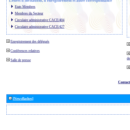
Lettres d´invitations, d´enregistrement et autre correspondance
Etats Membres
Membres du Secteur
Circulaire administrative CACE/404
Circulaire administrative CACE/427
Enregistrement des délégués
Conférences relatives
de
Salle de presse
Contact
[Newsflashes]