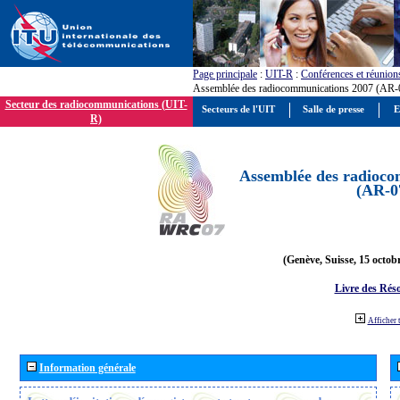
Page principale
:
UIT-R
:
Conférences et réunion
Assemblée des radiocommunications 2007 (AR-
Secteur des radiocommunications (UIT-
Secteurs de l'UIT
Salle de presse
E
R)
Assemblée des radioco
(AR-0
(Genève, Suisse, 15 octob
Livre des Réso
Afficher 
Information générale