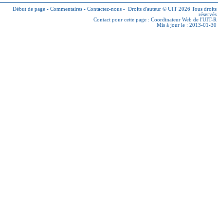
Début de page
-
Commentaires
-
Contactez-nous
-
Droits d'auteur © UIT 2026
Tous droits
réservés
Contact pour cette page :
Coordinateur Web de l'UIT-R
Mis à jour le : 2013-01-30