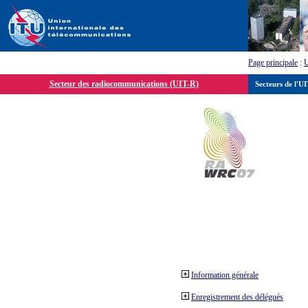
Page principale
:
Secteur des radiocommunications (UIT-R)
Secteurs de l'U
Information générale
Enregistrement des délégués