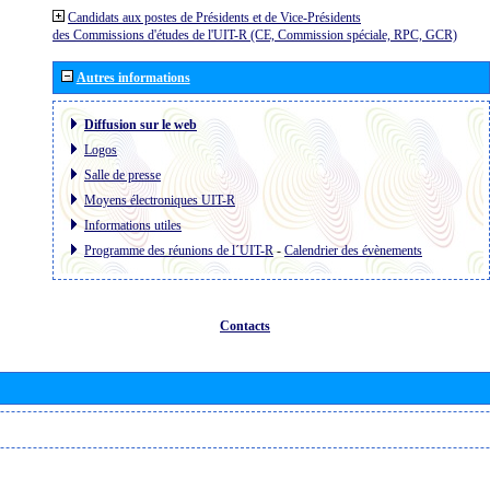
Candidats aux postes de Présidents et de Vice-Présidents
des Commissions d'études de l'UIT-R (CE, Commission spéciale, RPC, GCR)
Autres informations
Diffusion sur le web
Logos
Salle de presse
Moyens électroniques UIT-R
Informations utiles
Programme des réunions de l´UIT-R
-
Calendrier des évènements
Contacts