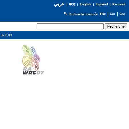
عربي
English
Español
Русский
|
中文
|
|
|
Recherche avancée
 de l'UIT