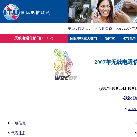
主页
:
ITU-R
； :
大会和会议
; :
RA
: 2007
无线电通信部门(ITU-R)
国际电联三大部门
新闻室
各项活动
2007年无线电通信
(2007年10月15日-10
«决议汇
全部展
一般信息
代表注册