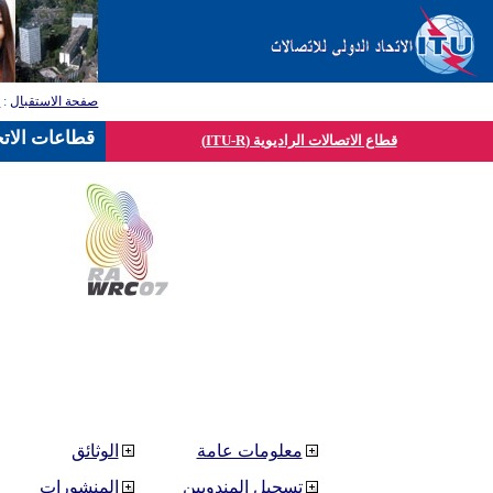
صفحة الاستقبال
:
ق
قطاعات الاتح
قطاع الاتصالات الراديوية (ITU-R)
معلومات عامة
الوثائق
تسجيل المندوبين
المنشورات