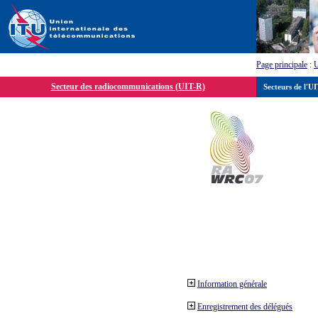
Page principale
:
Secteur des radiocommunications (UIT-R)
Secteurs de l'U
Information générale
Enregistrement des délégués