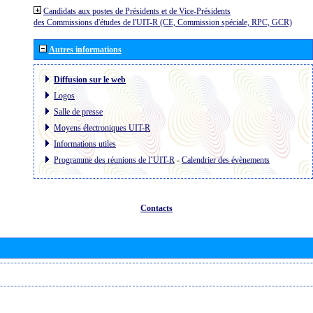
Candidats aux postes de Présidents et de Vice-Présidents
des Commissions d'études de l'UIT-R (CE, Commission spéciale, RPC, GCR)
Autres informations
Diffusion sur le web
Logos
Salle de presse
Moyens électroniques UIT-R
Informations utiles
Programme des réunions de l´UIT-R
-
Calendrier des évènements
Contacts