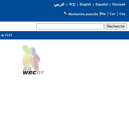
عربي
English
Español
Русский
|
中文
|
|
|
Recherche avancée
 de l'UIT