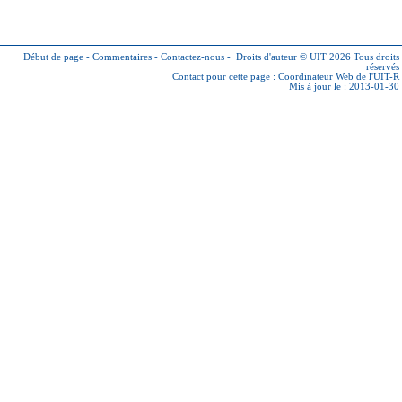
Début de page
-
Commentaires
-
Contactez-nous
-
Droits d'auteur © UIT 2026
Tous droits
réservés
Contact pour cette page :
Coordinateur Web de l'UIT-R
Mis à jour le : 2013-01-30