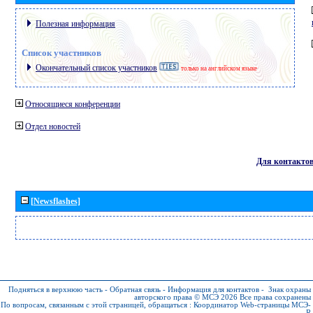
Полезная информация
Список участников
Окончательный список участников
только на английском языке
Относящиеся конференции
Отдел новостей
Для контакто
[Newsflashes]
Подняться в верхнюю часть
-
Обратная связь
-
Информация для контактов
-
Знак охраны
авторского права © МСЭ 2026
Все права сохранены
По вопросам, связанным с этой страницей, обращаться :
Координатор Web-страницы МСЭ-
R