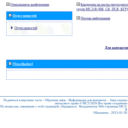
Относящиеся конференции
Кандидаты на посты председател
групп МСЭ-R (ИК, СК, ПСК, КГР)
Отдел новостей
Прочая информация
Отдел новостей
Для контакто
[Newsflashes]
Подняться в верхнюю часть
-
Обратная связь
-
Информация для контактов
-
Знак охраны
авторского права © МСЭ 2026
Все права сохранены
По вопросам, связанным с этой страницей, обращаться :
Координатор Web-страницы МСЭ-
R
Обновлено : 2013-01-30