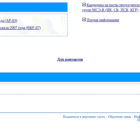
Кандидаты на посты председателе
групп МСЭ-R (ИК, СК, ПСК, КГР)
Прочая информация
да (АР-03)
связи 2007 года (ВКР-07)
Для контактов
Подняться в верхнюю часть
-
Обратная связь
-
Инф
П