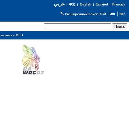
عربي
English
Español
Français
|
中文
|
|
|
Расширенный поиск
ведения о МСЭ