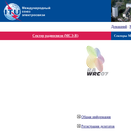
Домашний
:
Сектор радиосвязи (МСЭ-R)
Секторы 
Общая информация
Регистрация делегатов