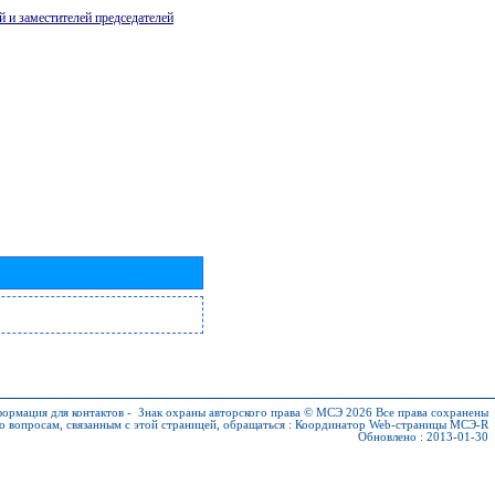
й и заместителей председателей
ормация для контактов
-
Знак охраны авторского права © МСЭ 2026
Все права сохранены
о вопросам, связанным с этой страницей, обращаться :
Координатор Web-страницы МСЭ-R
Обновлено : 2013-01-30