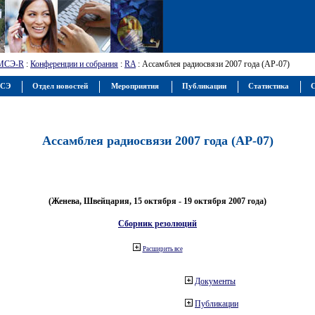
МСЭ-R
:
Конференции и собрания
:
RA
: Ассамблея радиосвязи 2007 года (АР-07)
МСЭ
Отдел новостей
Мероприятия
Публикации
Статистика
С
Ассамблея радиосвязи 2007 года (АР-07)
(Женева, Швейцария, 15 октября - 19 октября 2007 года)
Сборник резолюций
Расширить все
Документы
Публикации