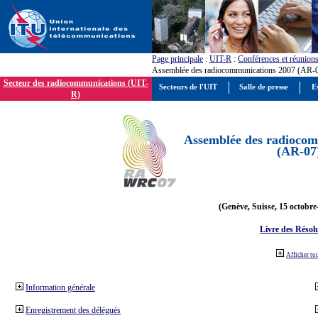
Page principale
:
UIT-R
:
Conférences et réunion
Assemblée des radiocommunications 2007 (AR-
Secteur des radiocommunications (UIT-
Secteurs de l'UIT
Salle de presse
E
R)
Assemblée des radiocom
(AR-07
(Genève, Suisse, 15 octobre
Livre des Résol
Afficher to
Information générale
Enregistrement des délégués