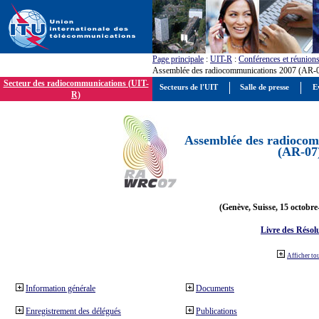
Page principale
:
UIT-R
:
Conférences et réunion
Assemblée des radiocommunications 2007 (AR-
Secteur des radiocommunications (UIT-
Secteurs de l'UIT
Salle de presse
E
R)
Assemblée des radiocom
(AR-07
(Genève, Suisse, 15 octobre
Livre des Résol
Afficher to
Information générale
Documents
Enregistrement des délégués
Publications