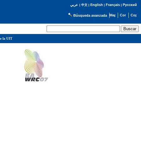
English
Français
Русский
عربي
|
中文
|
|
|
Búsqueda avanzada
e la UIT