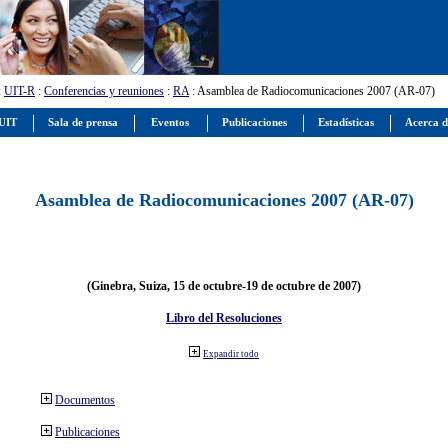
:
UIT-R
:
Conferencias y reuniones
:
RA
: Asamblea de Radiocomunicaciones 2007 (AR-07)
 UIT
Sala de prensa
Eventos
Publicaciones
Estadísticas
Acerca d
Asamblea de Radiocomunicaciones 2007 (AR-07)
(Ginebra, Suiza, 15 de octubre-19 de octubre de 2007)
Libro del Resoluciones
Expandir todo
Documentos
Publicaciones