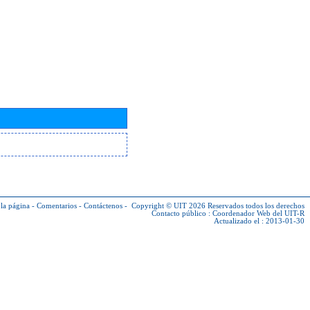
la página
-
Comentarios
-
Contáctenos
-
Copyright © UIT 2026
Reservados todos los derechos
Contacto público :
Coordenador Web del UIT-R
Actualizado el : 2013-01-30