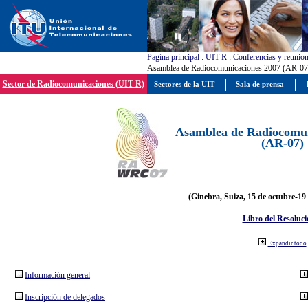
Pagína principal
:
UIT-R
:
Conferencias y reunio
Asamblea de Radiocomunicaciones 2007 (AR-07
Sector de Radiocomunicaciones (UIT-R)
Sectores de la UIT
Sala de prensa
Asamblea de Radiocomun
(AR-07)
(Ginebra, Suiza, 15 de octubre-19
Libro del Resoluci
Expandir todo
Información general
Inscripción de delegados