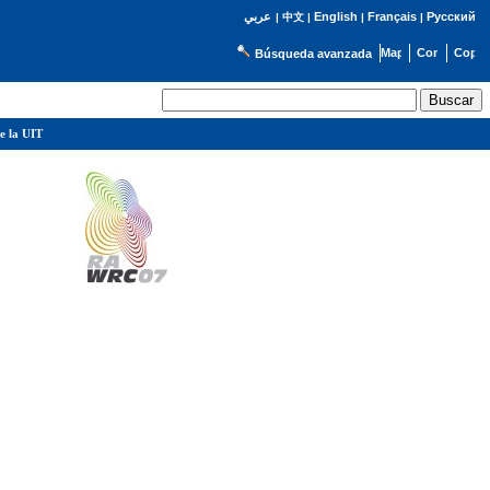
English
Français
Русский
عربي
|
中文
|
|
|
Búsqueda avanzada
e la UIT