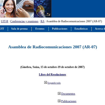
:
UIT-R
:
Conferencias y reuniones
:
RA
: Asamblea de Radiocomunicaciones 2007 (AR-07)
 UIT
Sala de prensa
Eventos
Publicaciones
Estadísticas
Acerca d
Asamblea de Radiocomunicaciones 2007 (AR-07)
(Ginebra, Suiza, 15 de octubre-19 de octubre de 2007)
Libro del Resoluciones
Expandir todo
Documentos
Publicaciones