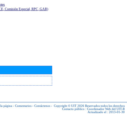
ntes
(CE, Comisión Especial, RPC, GAR)
la página
-
Comentarios
-
Contáctenos
-
Copyright © UIT 2026
Reservados todos los derechos
Contacto público :
Coordenador Web del UIT-R
Actualizado el : 2013-01-30