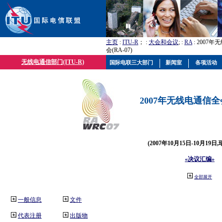
主页
:
ITU-R
； :
大会和会议
; :
RA
: 2007
会(RA-07)
无线电通信部门(ITU-R)
国际电联三大部门
新闻室
各项活动
2007年无线电通信全会(
(2007年10月15日-10月19日
«决议汇编»
全部展开
一般信息
文件
代表注册
出版物