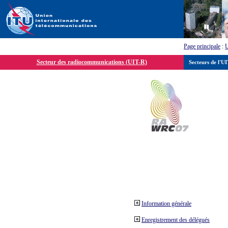
Page principale
:
Secteur des radiocommunications (UIT-R)
Secteurs de l'U
Information générale
Enregistrement des délégués