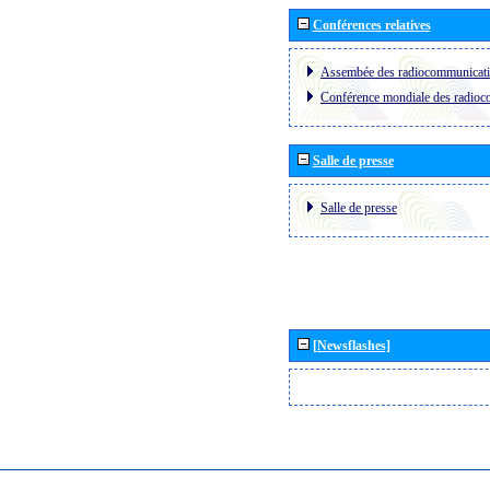
Conférences relatives
Assembée des radiocommunicat
Conférence mondiale des radio
Salle de presse
Salle de presse
[Newsflashes]