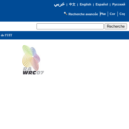
عربي
English
Español
Русский
|
中文
|
|
|
Recherche avancée
 de l'UIT