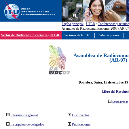
Pagína principal
:
UIT-R
:
Conferencias y reunio
Asamblea de Radiocomunicaciones 2007 (AR-07
Sector de Radiocomunicaciones (UIT-R)
Sectores de la UIT
Sala de prensa
Asamblea de Radiocomun
(AR-07)
(Ginebra, Suiza, 15 de octubre-19
Libro del Resoluci
Expandir todo
Información general
Documentos
Inscripción de delegados
Publicaciones