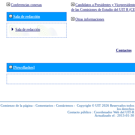
Conferencias conexas
Candidatos a Presidentes y Vicepresident
de las Comisiones de Estudio del UIT R (C
Sala de redacción
Otras informaciones
Sala de redacción
Contactos
[Newsflashes]
Comienzo de la página
-
Comentarios
-
Contáctenos
-
Copyright © UIT 2026
Reservados todos
los derechos
Contacto público :
Coordenador Web del UIT-R
Actualizado el : 2013-01-30