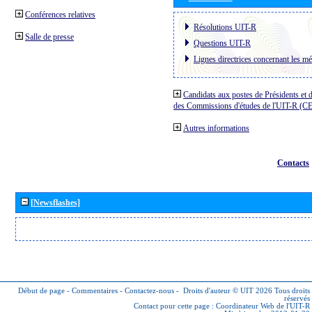
Conférences relatives
Résolutions UIT-R
Salle de presse
Questions UIT-R
Lignes directrices concernant les mé
Candidats aux postes de Présidents et 
des Commissions d'études de l'UIT-R (C
Autres informations
Contacts
[Newsflashes]
Début de page
-
Commentaires
-
Contactez-nous
-
Droits d'auteur © UIT 2026
Tous droits
réservés
Contact pour cette page :
Coordinateur Web de l'UIT-R