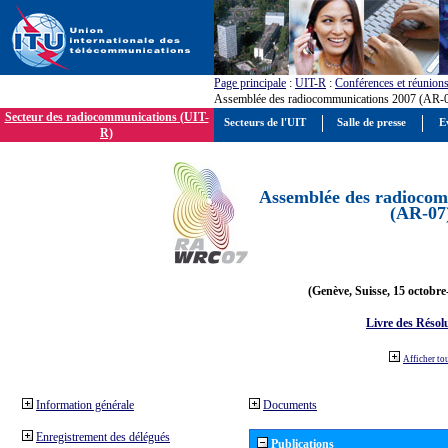
Page principale
:
UIT-R
:
Conférences et réunion
Assemblée des radiocommunications 2007 (AR-
Secteur des radiocommunications (UIT-
Secteurs de l'UIT
Salle de presse
E
R)
Assemblée des radiocom
(AR-07
(Genève, Suisse, 15 octobre
Livre des Résol
Afficher to
Information générale
Documents
Enregistrement des délégués
Publications