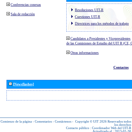
Conferencias conexas
Resoluciones UIT-R
Sala de redacción
Cuestiones UIT-R
Directrices para los métodos de trabajo
Candidatos a Presidentes y Vicepresidentes
de las Comisiones de Estudio del UIT R (CE,
Otras informaciones
Contactos
[Newsflashes]
Comienzo de la página
-
Comentarios
-
Contáctenos
-
Copyright © UIT 2026
Reservados todos
los derechos
Contacto público :
Coordenador Web del UIT-R
Actualizado el : 2013-01-30