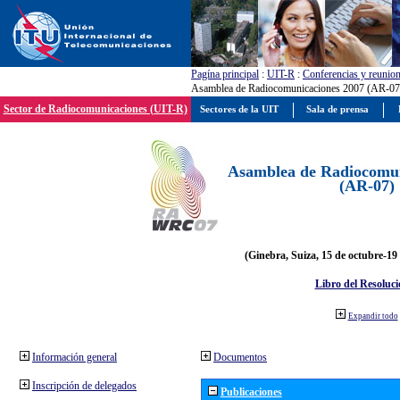
Pagína principal
:
UIT-R
:
Conferencias y reunio
Asamblea de Radiocomunicaciones 2007 (AR-07
Sector de Radiocomunicaciones (UIT-R)
Sectores de la UIT
Sala de prensa
Asamblea de Radiocomun
(AR-07)
(Ginebra, Suiza, 15 de octubre-19
Libro del Resoluci
Expandir todo
Información general
Documentos
Inscripción de delegados
Publicaciones